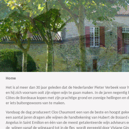
Home
Het is al meer dan 30 jaar geleden dat de Nederlander Pieter Verbeek voor
en hij zich voornam ooit zijn eigen wijn te gaan maken. In de jaren negentig
Côtes de Bordeaux kopen met zijn prachtige grond en zonnige hellingen en
er iets buitengewoons van te maken.
Vandaag de dag produceert Clos Chaumont een van de beste en hoogst gekwal
een aantal jaren dragen alle wijnen de handtekening van Hubert de Boüard
Angelus in Saint Emilion en één van de meest getalenteerde wijn adviseurs
de wijnen vanaf de wijngaard tot in de fles wordt geregeld door Viviane Gi