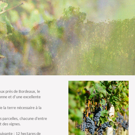
aux près de Bordeaux, le
onne et d’une excellente
e la terre nécessaire à la
es parcelles, chacune d’entre
et des vignes.
suivante : 12 hectares de