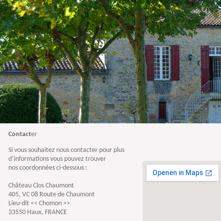
Contact
er
Si vous souhaitez nous contacter pour plus
d’informations vous pouvez trouver
nos coordonnées ci-dessous :
Château Clos Chaumont
405, VC 08 Route de Chaumont
Lieu-dit << Chomon >>
33550 Haux, FRANCE